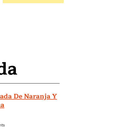
ida
ada De Naranja Y
ma
ts
