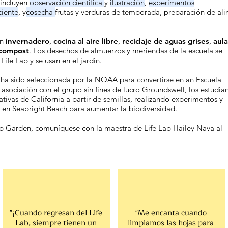
 incluyen
observación científica
y
ilustración
,
experimentos
ciente
, y
cosecha
frutas y verduras de temporada, preparación de al
un
invernadero
,
cocina al aire libre
,
reciclaje de aguas grises
,
aula
 compost
. Los desechos de almuerzos y meriendas de la escuela se
Life Lab y se usan en el jardín.
t ha sido seleccionada por la NOAA para convertirse en an
Escuela
 asociación con el grupo sin fines de lucro Groundswell, los estudia
ativas de California a partir de semillas, realizando experimentos y
 en Seabright Beach para aumentar la biodiversidad.
ab Garden, comuníquese con la maestra de Life Lab Hailey Nava al
"¡Cuando regresan del Life
"Me encanta cuando
Lab, siempre tienen un
limpiamos las hojas para