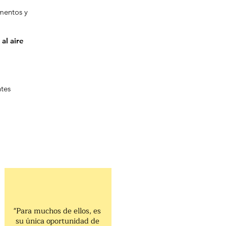
imentos y
 al aire
ntes
"Para muchos de ellos, es
su única oportunidad de