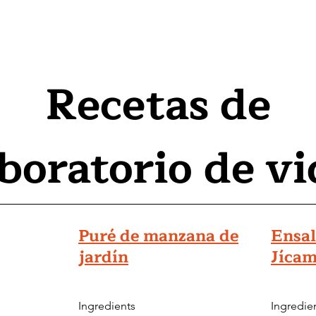
Recetas de
boratorio de v
Puré de manzana de
Ensal
jardín
Jíca
Ingredients

Ingredien