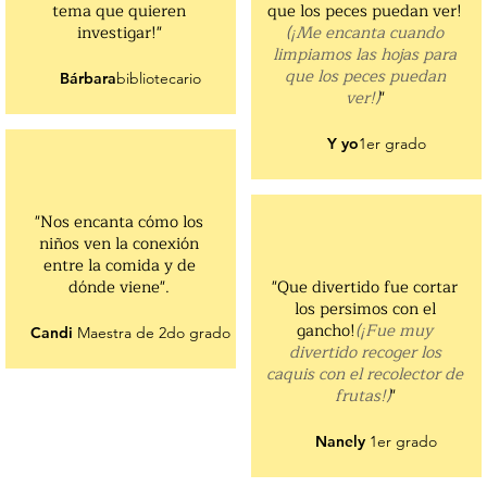
tema que quieren
que los peces puedan ver!
investigar!"
(¡Me encanta cuando
limpiamos las hojas para
que los peces puedan
Bárbara
bibliotecario
ver!)
"
Y yo
1er grado
"Nos encanta cómo los
niños ven la conexión
entre la comida y de
dónde viene".
"Que divertido fue cortar
los persimos con el
gancho!
(¡Fue muy
Candi
Maestra de 2do grado
divertido recoger los
caquis con el recolector de
frutas!)
"
Nanely
1er grado