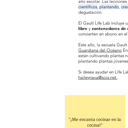
año escolar. Las lecciones
científicos
,
plantando
,
cre
degustación.
El Gault Life Lab incluye 
libre
y
contenedores de
convierten en abono en el 
Este año, la escuela Gaul
Guardiana del Océano
En
están cultivando plantas n
plantando plantas jóvenes
Si desea ayudar en Life L
haileynava
@sccs.net
.
"¡Me encanta cocinar en la
cocina!"